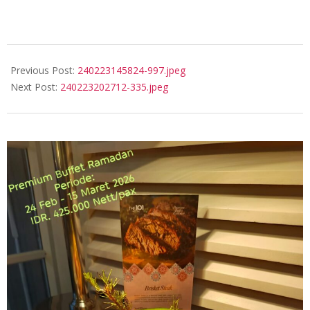
2024-
02-
Previous Post:
240223145824-997.jpeg
23
Next Post:
240223202712-335.jpeg