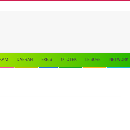
KAM
DAERAH
EKBIS
OTOTEK
LEISURE
NETWORK