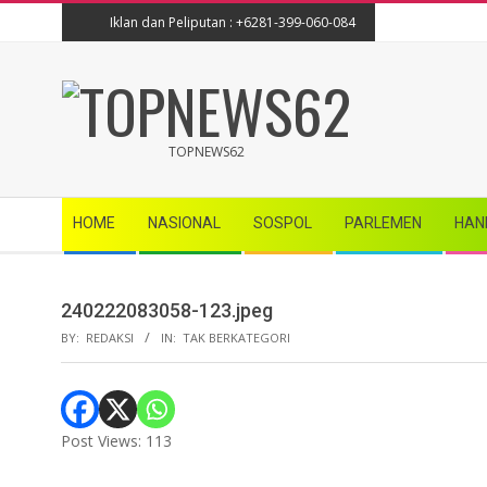
Skip
Iklan dan Peliputan : +6281-399-060-084
to
content
TOPNEWS62
TOPNEWS62
Secondary
HOME
NASIONAL
SOSPOL
PARLEMEN
HAN
Navigation
Menu
240222083058-123.jpeg
BY:
REDAKSI
IN:
TAK BERKATEGORI
Post Views:
113