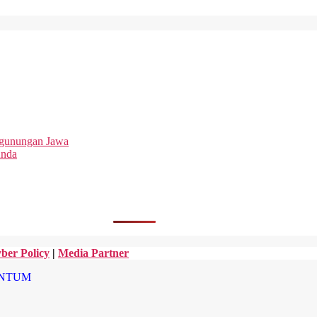
egunungan Jawa
Anda
ber Policy
|
Media Partner
NTUM