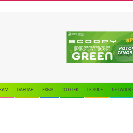
KAM
DAERAH
EKBIS
OTOTEK
LEISURE
NETWORK