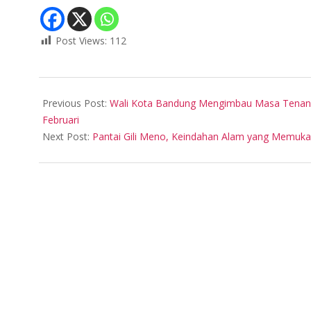
Post Views:
112
2024-
02-
Previous Post:
Wali Kota Bandung Mengimbau Masa Tenang
12
Februari
Next Post:
Pantai Gili Meno, Keindahan Alam yang Memuk