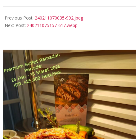
2024-
02-
Previous Post:
240211070035-992.jpeg
11
Next Post:
240211075157-617.webp