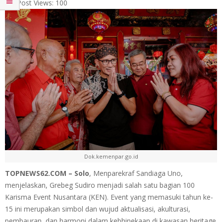
Post Views:
100
Dok.kemenpar.go.id
TOPNEWS62.COM – Solo
, Menparekraf Sandiaga Uno,
menjelaskan, Grebeg Sudiro menjadi salah satu bagian 100
Karisma Event Nusantara (KEN). Event yang memasuki tahun ke-
15 ini merupakan simbol dan wujud aktualisasi, akulturasi,
pembauran, dan harmoni dalam kebhinekaan di kawasan heritage