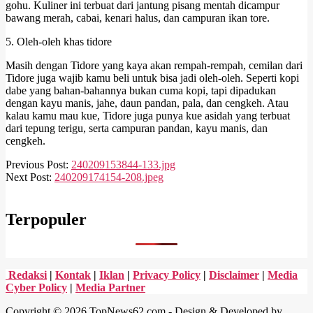
gohu. Kuliner ini terbuat dari jantung pisang mentah dicampur
bawang merah, cabai, kenari halus, dan campuran ikan tore.
5. Oleh-oleh khas tidore
Masih dengan Tidore yang kaya akan rempah-rempah, cemilan dari
Tidore juga wajib kamu beli untuk bisa jadi oleh-oleh. Seperti kopi
dabe yang bahan-bahannya bukan cuma kopi, tapi dipadukan
dengan kayu manis, jahe, daun pandan, pala, dan cengkeh. Atau
kalau kamu mau kue, Tidore juga punya kue asidah yang terbuat
dari tepung terigu, serta campuran pandan, kayu manis, dan
cengkeh.
2024-
Previous Post:
240209153844-133.jpg
02-
Next Post:
240209174154-208.jpeg
09
Terpopuler
Redaksi
|
Kontak
|
Iklan
|
Privacy Policy
|
Disclaimer
|
Media
Cyber Policy
|
Media Partner
Copyright © 2026 TopNews62.com - Design & Developed by