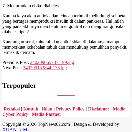
7. Menurunkan risiko diabetes
Karena kaya akan antioksidan, cincau terbukti melindungi sel beta
yang bertugas memproduksi insulin di dalam pankreas. Hal inilah
yang pada akhirnya membantu mengontrol dan mengurangi risiko
diabetes tipe 2.
Kandungan serat, mineral, dan antioksidan di dalamnya mampu
memperkuat kekebalan tubuh dan mendukung pemulihan penyakit,
termasuk demam.
2024-
Previous Post:
240209065737-199.jpg
02-
Next Post:
240209153844-133.jpg
09
Terpopuler
Redaksi
|
Kontak
|
Iklan
|
Privacy Policy
|
Disclaimer
|
Media
Cyber Policy
|
Media Partner
Copyright © 2026 TopNews62.com - Design & Developed by
XUANTUM