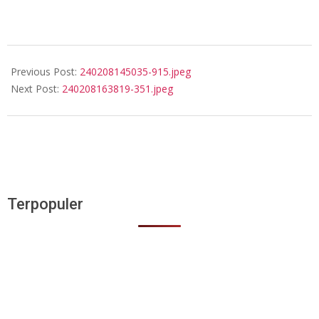
2024-
02-
Previous Post:
240208145035-915.jpeg
08
Next Post:
240208163819-351.jpeg
Terpopuler