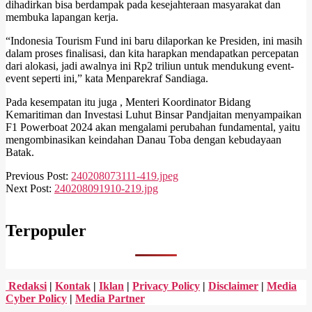
dihadirkan bisa berdampak pada kesejahteraan masyarakat dan
membuka lapangan kerja.
“Indonesia Tourism Fund ini baru dilaporkan ke Presiden, ini masih
dalam proses finalisasi, dan kita harapkan mendapatkan percepatan
dari alokasi, jadi awalnya ini Rp2 triliun untuk mendukung event-
event seperti ini,” kata Menparekraf Sandiaga.
Pada kesempatan itu juga , Menteri Koordinator Bidang
Kemaritiman dan Investasi Luhut Binsar Pandjaitan menyampaikan
F1 Powerboat 2024 akan mengalami perubahan fundamental, yaitu
mengombinasikan keindahan Danau Toba dengan kebudayaan
Batak.
2024-
Previous Post:
240208073111-419.jpeg
02-
Next Post:
240208091910-219.jpg
08
Terpopuler
Redaksi
|
Kontak
|
Iklan
|
Privacy Policy
|
Disclaimer
|
Media
Cyber Policy
|
Media Partner