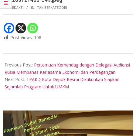
BY:
REDAKSI
IN:
TAK BERKATEGORI
Post Views:
108
2024-
02-
Previous Post:
Pertemuan Kemendag dengan Delegasi Audiensi
03
Rusia Membahas Kerjasama Ekonomi dan Perdagangan
Next Post:
TPAKD Kota Depok Resmi Dikukuhkan Siapkan
Sejumlah Program Untuk UMKM