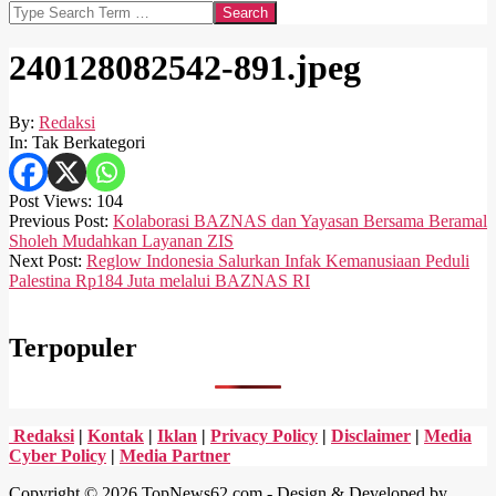
Search
240128082542-891.jpeg
By:
Redaksi
In:
Tak Berkategori
Post Views:
104
2024-
Previous Post:
Kolaborasi BAZNAS dan Yayasan Bersama Beramal
01-
Sholeh Mudahkan Layanan ZIS
28
Next Post:
Reglow Indonesia Salurkan Infak Kemanusiaan Peduli
Palestina Rp184 Juta melalui BAZNAS RI
Terpopuler
Redaksi
|
Kontak
|
Iklan
|
Privacy Policy
|
Disclaimer
|
Media
Cyber Policy
|
Media Partner
Copyright © 2026 TopNews62.com - Design & Developed by