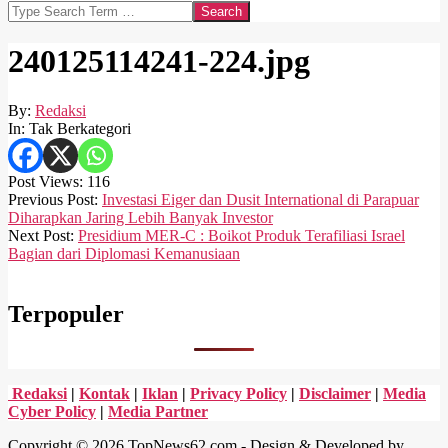
Search
240125114241-224.jpg
By:
Redaksi
In:
Tak Berkategori
Post Views:
116
2024-
Previous Post:
Investasi Eiger dan Dusit International di Parapuar
01-
Diharapkan Jaring Lebih Banyak Investor
25
Next Post:
Presidium MER-C : Boikot Produk Terafiliasi Israel
Bagian dari Diplomasi Kemanusiaan
Terpopuler
Redaksi
|
Kontak
|
Iklan
|
Privacy Policy
|
Disclaimer
|
Media
Cyber Policy
|
Media Partner
Copyright © 2026 TopNews62.com - Design & Developed by