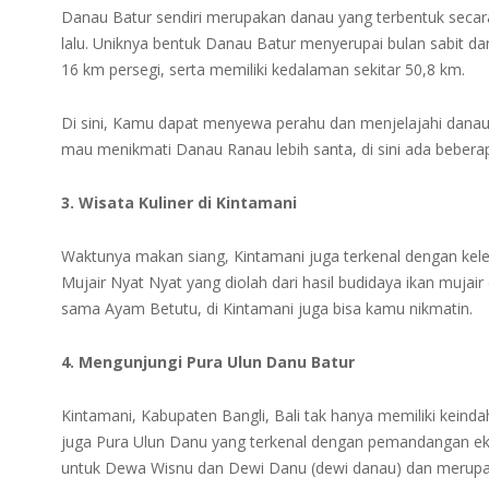
Danau Batur sendiri merupakan danau yang terbentuk secara 
lalu. Uniknya bentuk Danau Batur menyerupai bulan sabit dan
16 km persegi, serta memiliki kedalaman sekitar 50,8 km.
Di sini, Kamu dapat menyewa perahu dan menjelajahi danau
mau menikmati Danau Ranau lebih santa, di sini ada beber
3. Wisata Kuliner di Kintamani
Waktunya makan siang, Kintamani juga terkenal dengan kele
Mujair Nyat Nyat yang diolah dari hasil budidaya ikan muja
sama Ayam Betutu, di Kintamani juga bisa kamu nikmatin.
4. Mengunjungi Pura Ulun Danu Batur
Kintamani, Kabupaten Bangli, Bali tak hanya memiliki kei
juga Pura Ulun Danu yang terkenal dengan pemandangan eksot
untuk Dewa Wisnu dan Dewi Danu (dewi danau) dan merupaka