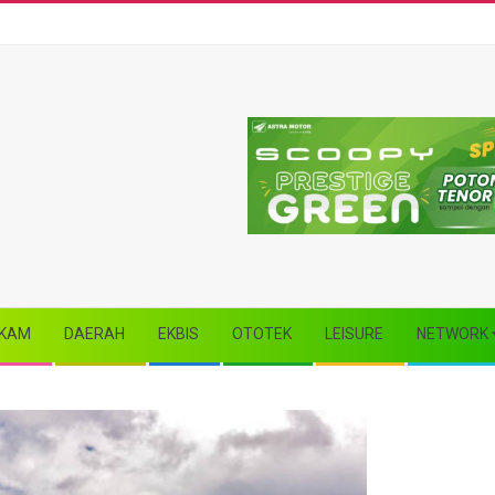
KAM
DAERAH
EKBIS
OTOTEK
LEISURE
NETWORK