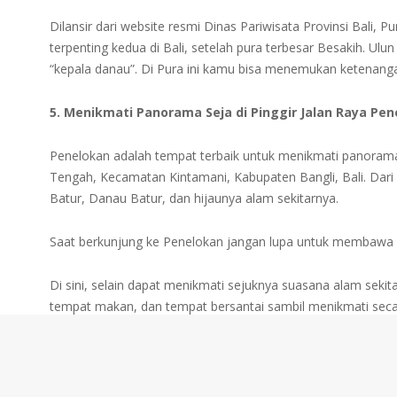
Dilansir dari website resmi Dinas Pariwisata Provinsi Bali
terpenting kedua di Bali, setelah pura terbesar Besakih. Ulu
“kepala danau”. Di Pura ini kamu bisa menemukan ketenangan 
5. Menikmati Panorama Seja di Pinggir Jalan Raya Pe
Penelokan adalah tempat terbaik untuk menikmati panorama 
Tengah, Kecamatan Kintamani, Kabupaten Bangli, Bali. Dari
Batur, Danau Batur, dan hijaunya alam sekitarnya.
Saat berkunjung ke Penelokan jangan lupa untuk membawa 
Di sini, selain dapat menikmati sejuknya suasana alam sekitar
tempat makan, dan tempat bersantai sambil menikmati seca
keindahan Gunung Batur serta Danau Batur.